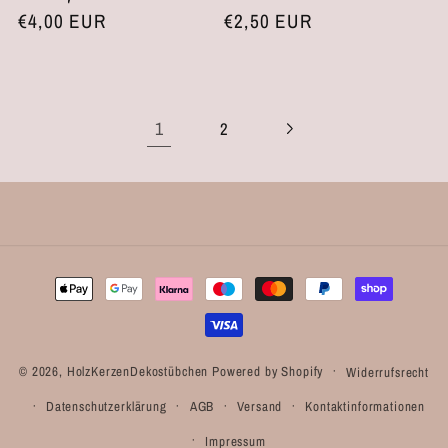
Normaler
€4,00 EUR
Normaler
€2,50 EUR
Preis
Preis
1
2
Zahlungsmethoden
© 2026,
HolzKerzenDekostübchen
Powered by Shopify
Widerrufsrecht
Datenschutzerklärung
AGB
Versand
Kontaktinformationen
Impressum