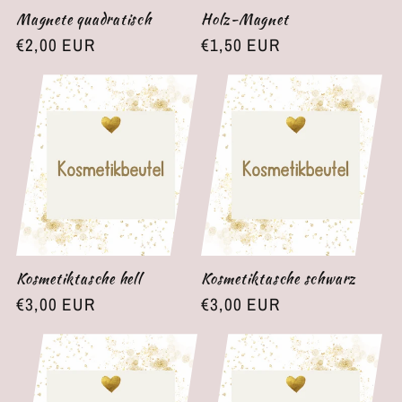
Magnete quadratisch
Holz-Magnet
Normaler
€2,00 EUR
Normaler
€1,50 EUR
Preis
Preis
Kosmetiktasche hell
Kosmetiktasche schwarz
Normaler
€3,00 EUR
Normaler
€3,00 EUR
Preis
Preis