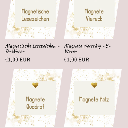
Magnetische Lesezeichen -
Magnete viereckig -B-
B-Ware-
Ware-
Normaler
€1,00 EUR
Normaler
€1,00 EUR
Preis
Preis