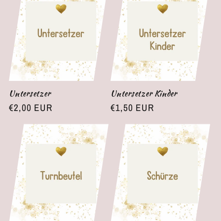
r
i
e
:
Untersetzer
Untersetzer Kinder
Normaler
€2,00 EUR
Normaler
€1,50 EUR
Preis
Preis