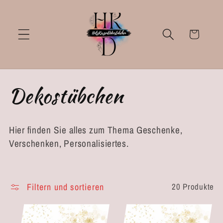
Direkt
zum
Inhalt
Warenkorb
K
Dekostübchen
a
Hier finden Sie alles zum Thema Geschenke,
t
Verschenken, Personalisiertes.
e
g
Filtern und sortieren
20 Produkte
o