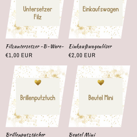
Filzuntersetzer -B-Ware-
Einkaufswagenlöser
Normaler
€1,00 EUR
Normaler
€2,00 EUR
Preis
Preis
Brillenputztücher
Beutel Mini