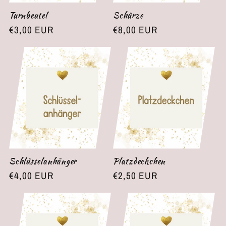
Turnbeutel
Schürze
Normaler
€3,00 EUR
Normaler
€8,00 EUR
Preis
Preis
Schlüsselanhänger
Platzdeckchen
Normaler
€4,00 EUR
Normaler
€2,50 EUR
Preis
Preis